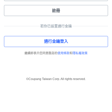
註冊
若你已設置通行金鑰
通行金鑰登入
繼續即表示您同意酷澎的
使用條款
和
隱私權政策
©Coupang Taiwan Corp. All rights reserved.