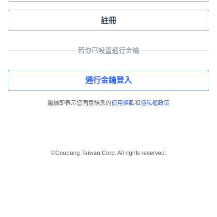
註冊
若你已設置通行金鑰
通行金鑰登入
繼續即表示您同意酷澎的
使用條款
和
隱私權政策
©Coupang Taiwan Corp. All rights reserved.