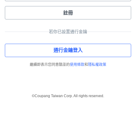
註冊
若你已設置通行金鑰
通行金鑰登入
繼續即表示您同意酷澎的
使用條款
和
隱私權政策
©Coupang Taiwan Corp. All rights reserved.