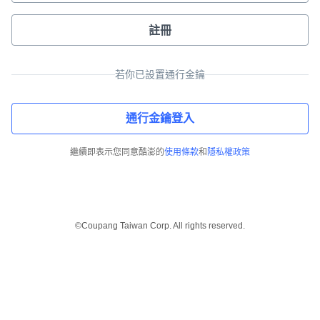
註冊
若你已設置通行金鑰
通行金鑰登入
繼續即表示您同意酷澎的
使用條款
和
隱私權政策
©Coupang Taiwan Corp. All rights reserved.