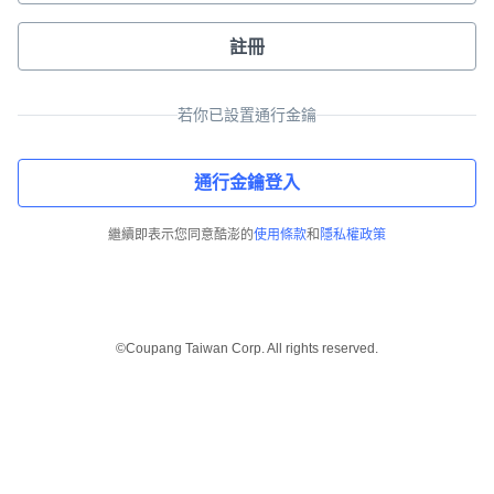
註冊
若你已設置通行金鑰
通行金鑰登入
繼續即表示您同意酷澎的
使用條款
和
隱私權政策
©Coupang Taiwan Corp. All rights reserved.