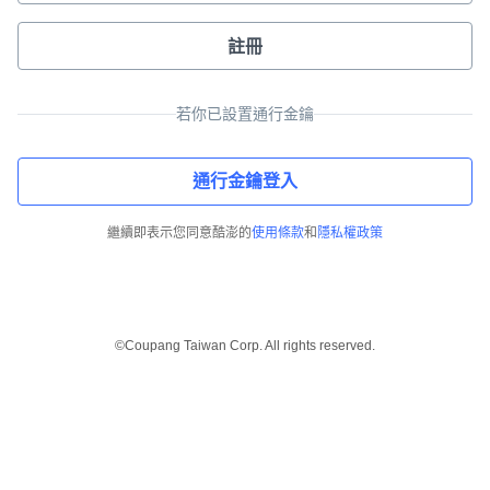
註冊
若你已設置通行金鑰
通行金鑰登入
繼續即表示您同意酷澎的
使用條款
和
隱私權政策
©Coupang Taiwan Corp. All rights reserved.