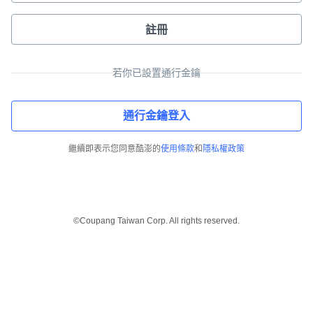
註冊
若你已設置通行金鑰
通行金鑰登入
繼續即表示您同意酷澎的
使用條款
和
隱私權政策
©Coupang Taiwan Corp. All rights reserved.