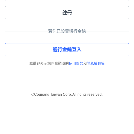
註冊
若你已設置通行金鑰
通行金鑰登入
繼續即表示您同意酷澎的
使用條款
和
隱私權政策
©Coupang Taiwan Corp. All rights reserved.