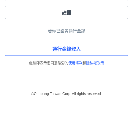
註冊
若你已設置通行金鑰
通行金鑰登入
繼續即表示您同意酷澎的
使用條款
和
隱私權政策
©Coupang Taiwan Corp. All rights reserved.