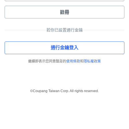
註冊
若你已設置通行金鑰
通行金鑰登入
繼續即表示您同意酷澎的
使用條款
和
隱私權政策
©Coupang Taiwan Corp. All rights reserved.