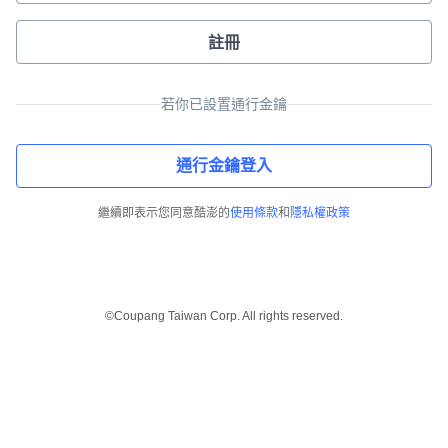
註冊
若你已設置通行金鑰
通行金鑰登入
繼續即表示您同意酷澎的
使用條款
和
隱私權政策
©Coupang Taiwan Corp. All rights reserved.