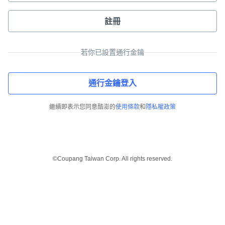
註冊
若你已設置通行金鑰
通行金鑰登入
繼續即表示您同意酷澎的
使用條款
和
隱私權政策
©Coupang Taiwan Corp. All rights reserved.