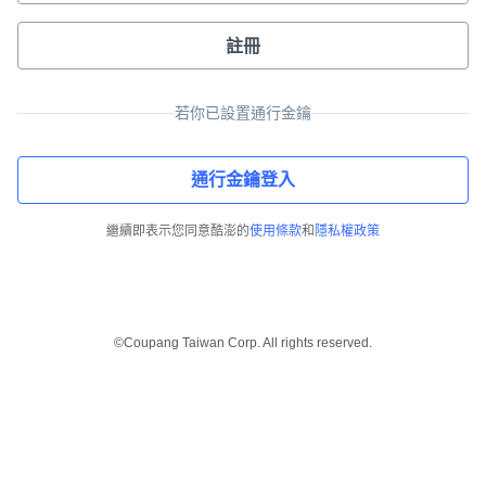
註冊
若你已設置通行金鑰
通行金鑰登入
繼續即表示您同意酷澎的
使用條款
和
隱私權政策
©Coupang Taiwan Corp. All rights reserved.