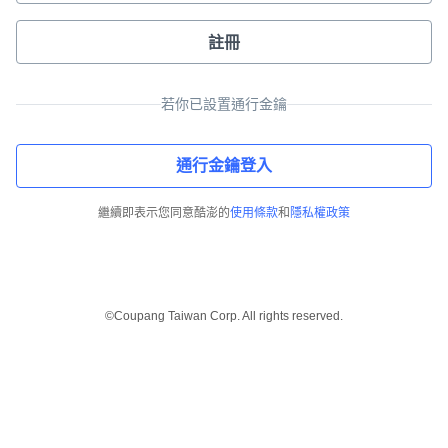
註冊
若你已設置通行金鑰
通行金鑰登入
繼續即表示您同意酷澎的
使用條款
和
隱私權政策
©Coupang Taiwan Corp. All rights reserved.