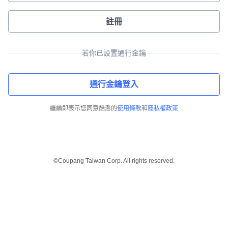
註冊
若你已設置通行金鑰
通行金鑰登入
繼續即表示您同意酷澎的
使用條款
和
隱私權政策
©Coupang Taiwan Corp. All rights reserved.