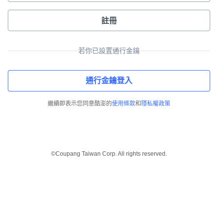
註冊
若你已設置通行金鑰
通行金鑰登入
繼續即表示您同意酷澎的
使用條款
和
隱私權政策
©Coupang Taiwan Corp. All rights reserved.