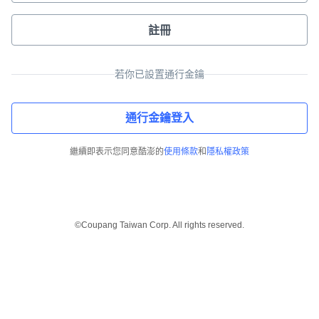
註冊
若你已設置通行金鑰
通行金鑰登入
繼續即表示您同意酷澎的
使用條款
和
隱私權政策
©Coupang Taiwan Corp. All rights reserved.