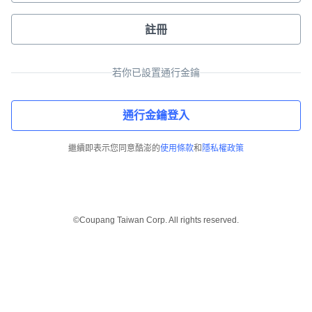
註冊
若你已設置通行金鑰
通行金鑰登入
繼續即表示您同意酷澎的
使用條款
和
隱私權政策
©Coupang Taiwan Corp. All rights reserved.