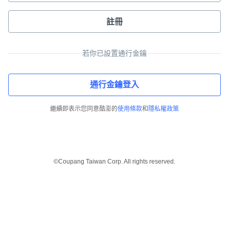
註冊
若你已設置通行金鑰
通行金鑰登入
繼續即表示您同意酷澎的
使用條款
和
隱私權政策
©Coupang Taiwan Corp. All rights reserved.