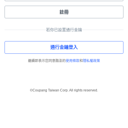
註冊
若你已設置通行金鑰
通行金鑰登入
繼續即表示您同意酷澎的
使用條款
和
隱私權政策
©Coupang Taiwan Corp. All rights reserved.