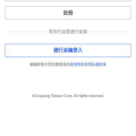
註冊
若你已設置通行金鑰
通行金鑰登入
繼續即表示您同意酷澎的
使用條款
和
隱私權政策
©Coupang Taiwan Corp. All rights reserved.