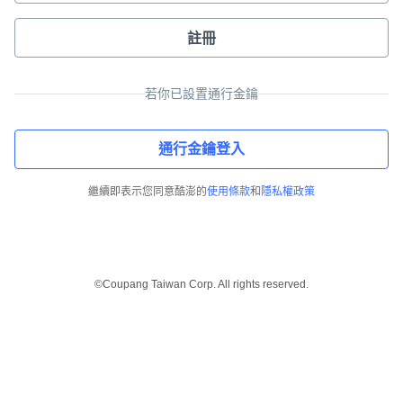
註冊
若你已設置通行金鑰
通行金鑰登入
繼續即表示您同意酷澎的
使用條款
和
隱私權政策
©Coupang Taiwan Corp. All rights reserved.