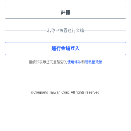
註冊
若你已設置通行金鑰
通行金鑰登入
繼續即表示您同意酷澎的
使用條款
和
隱私權政策
©Coupang Taiwan Corp. All rights reserved.