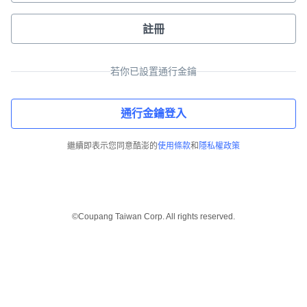
註冊
若你已設置通行金鑰
通行金鑰登入
繼續即表示您同意酷澎的
使用條款
和
隱私權政策
©Coupang Taiwan Corp. All rights reserved.