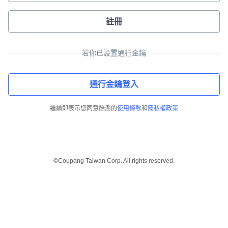
註冊
若你已設置通行金鑰
通行金鑰登入
繼續即表示您同意酷澎的
使用條款
和
隱私權政策
©Coupang Taiwan Corp. All rights reserved.