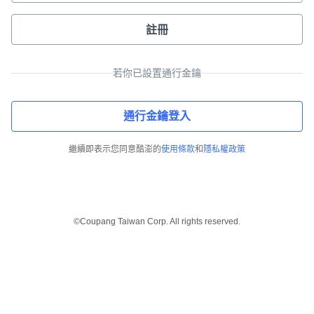
註冊
若你已設置通行金鑰
通行金鑰登入
繼續即表示您同意酷澎的
使用條款
和
隱私權政策
©Coupang Taiwan Corp. All rights reserved.