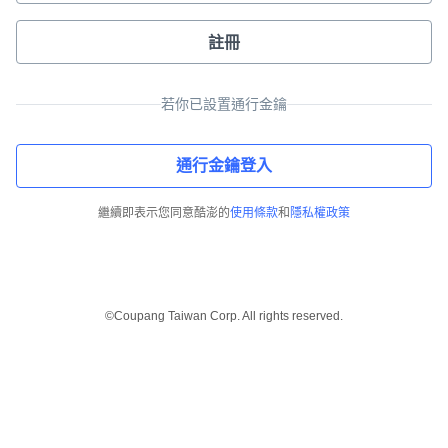
註冊
若你已設置通行金鑰
通行金鑰登入
繼續即表示您同意酷澎的
使用條款
和
隱私權政策
©Coupang Taiwan Corp. All rights reserved.