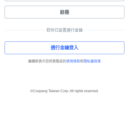
註冊
若你已設置通行金鑰
通行金鑰登入
繼續即表示您同意酷澎的
使用條款
和
隱私權政策
©Coupang Taiwan Corp. All rights reserved.