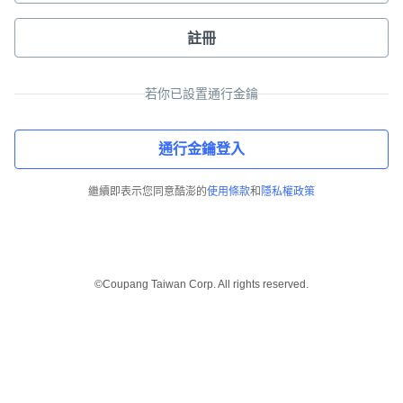
註冊
若你已設置通行金鑰
通行金鑰登入
繼續即表示您同意酷澎的
使用條款
和
隱私權政策
©Coupang Taiwan Corp. All rights reserved.