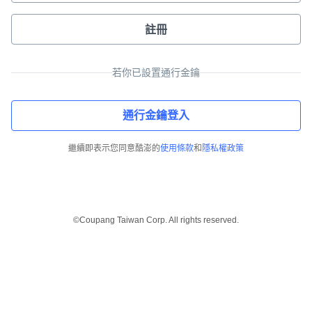
註冊
若你已設置通行金鑰
通行金鑰登入
繼續即表示您同意酷澎的
使用條款
和
隱私權政策
©Coupang Taiwan Corp. All rights reserved.