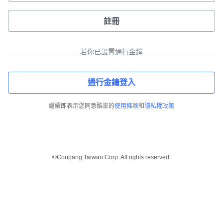
註冊
若你已設置通行金鑰
通行金鑰登入
繼續即表示您同意酷澎的
使用條款
和
隱私權政策
©Coupang Taiwan Corp. All rights reserved.