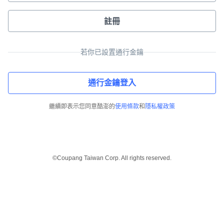
註冊
若你已設置通行金鑰
通行金鑰登入
繼續即表示您同意酷澎的
使用條款
和
隱私權政策
©Coupang Taiwan Corp. All rights reserved.