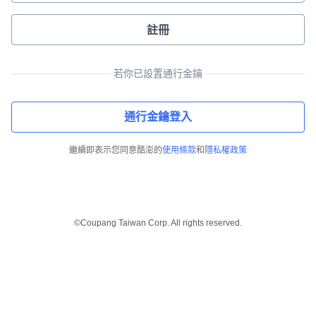
註冊
若你已設置通行金鑰
通行金鑰登入
繼續即表示您同意酷澎的
使用條款
和
隱私權政策
©Coupang Taiwan Corp. All rights reserved.