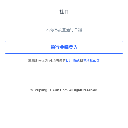
註冊
若你已設置通行金鑰
通行金鑰登入
繼續即表示您同意酷澎的
使用條款
和
隱私權政策
©Coupang Taiwan Corp. All rights reserved.