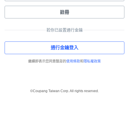
註冊
若你已設置通行金鑰
通行金鑰登入
繼續即表示您同意酷澎的
使用條款
和
隱私權政策
©Coupang Taiwan Corp. All rights reserved.