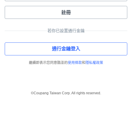
註冊
若你已設置通行金鑰
通行金鑰登入
繼續即表示您同意酷澎的
使用條款
和
隱私權政策
©Coupang Taiwan Corp. All rights reserved.