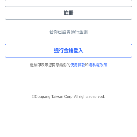
註冊
若你已設置通行金鑰
通行金鑰登入
繼續即表示您同意酷澎的
使用條款
和
隱私權政策
©Coupang Taiwan Corp. All rights reserved.