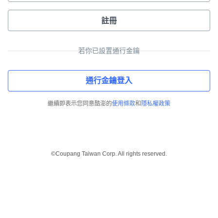
註冊
若你已設置通行金鑰
通行金鑰登入
繼續即表示您同意酷澎的
使用條款
和
隱私權政策
©Coupang Taiwan Corp. All rights reserved.