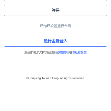
註冊
若你已設置通行金鑰
通行金鑰登入
繼續即表示您同意酷澎的
使用條款
和
隱私權政策
©Coupang Taiwan Corp. All rights reserved.