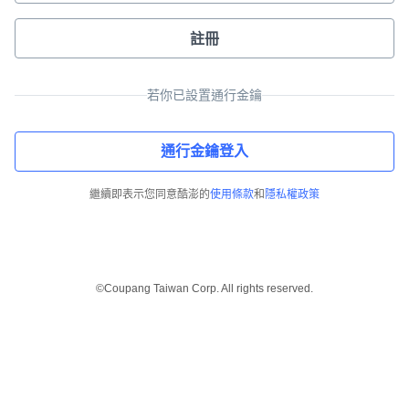
註冊
若你已設置通行金鑰
通行金鑰登入
繼續即表示您同意酷澎的
使用條款
和
隱私權政策
©Coupang Taiwan Corp. All rights reserved.