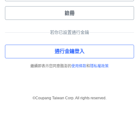
註冊
若你已設置通行金鑰
通行金鑰登入
繼續即表示您同意酷澎的
使用條款
和
隱私權政策
©Coupang Taiwan Corp. All rights reserved.