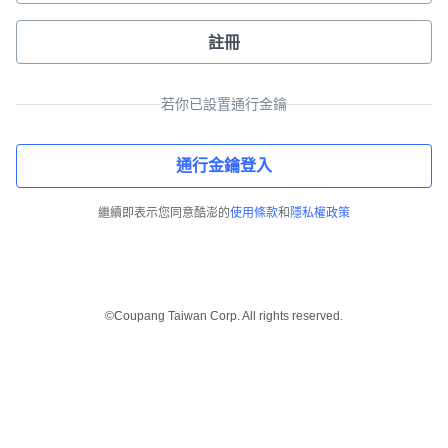
註冊
若你已設置通行金鑰
通行金鑰登入
繼續即表示您同意酷澎的
使用條款
和
隱私權政策
©Coupang Taiwan Corp. All rights reserved.