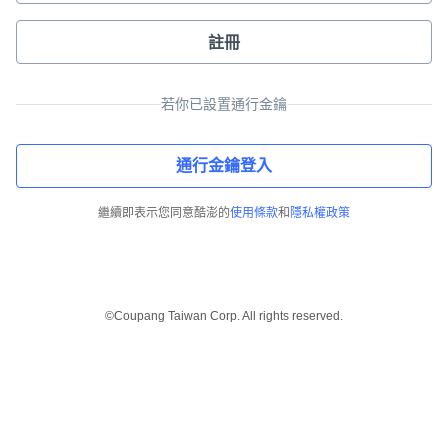
註冊
若你已設置通行金鑰
通行金鑰登入
繼續即表示您同意酷澎的
使用條款
和
隱私權政策
©Coupang Taiwan Corp. All rights reserved.