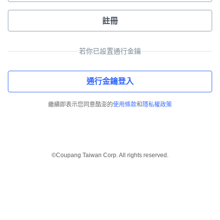
註冊
若你已設置通行金鑰
通行金鑰登入
繼續即表示您同意酷澎的
使用條款
和
隱私權政策
©Coupang Taiwan Corp. All rights reserved.