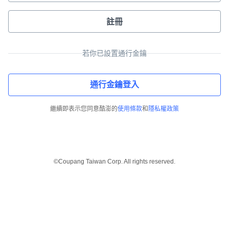
註冊
若你已設置通行金鑰
通行金鑰登入
繼續即表示您同意酷澎的
使用條款
和
隱私權政策
©Coupang Taiwan Corp. All rights reserved.