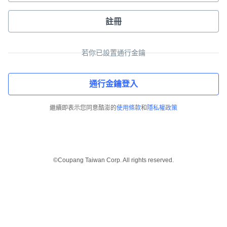
註冊
若你已設置通行金鑰
通行金鑰登入
繼續即表示您同意酷澎的
使用條款
和
隱私權政策
©Coupang Taiwan Corp. All rights reserved.