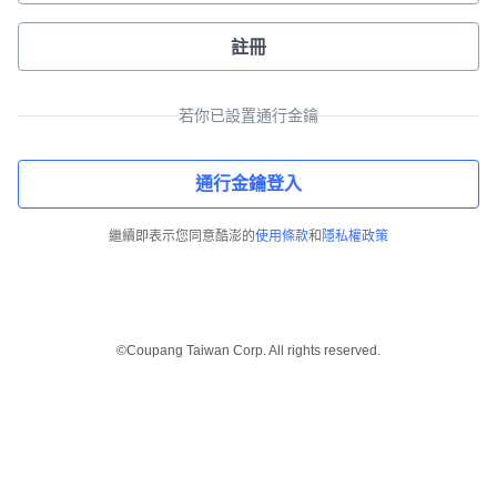
註冊
若你已設置通行金鑰
通行金鑰登入
繼續即表示您同意酷澎的
使用條款
和
隱私權政策
©Coupang Taiwan Corp. All rights reserved.