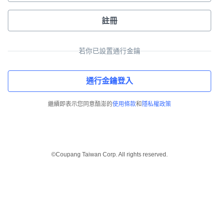
註冊
若你已設置通行金鑰
通行金鑰登入
繼續即表示您同意酷澎的
使用條款
和
隱私權政策
©Coupang Taiwan Corp. All rights reserved.