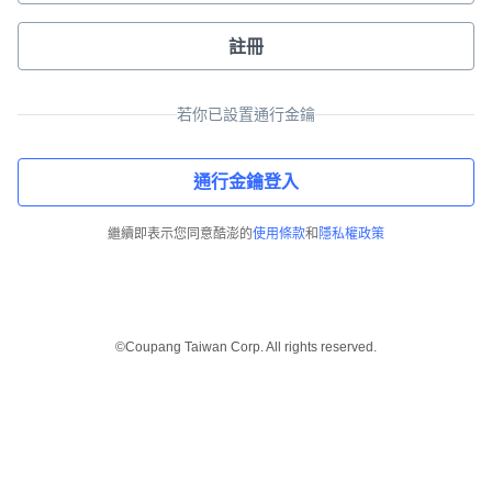
註冊
若你已設置通行金鑰
通行金鑰登入
繼續即表示您同意酷澎的
使用條款
和
隱私權政策
©Coupang Taiwan Corp. All rights reserved.