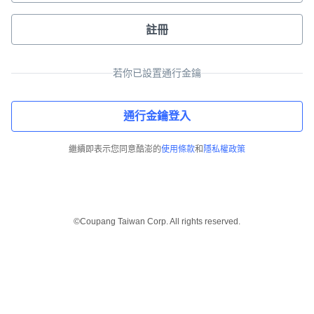
註冊
若你已設置通行金鑰
通行金鑰登入
繼續即表示您同意酷澎的
使用條款
和
隱私權政策
©Coupang Taiwan Corp. All rights reserved.